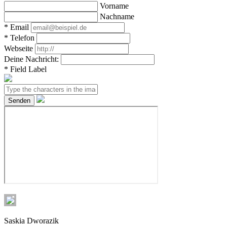
Vorname
Nachname
*
Email
*
Telefon
Webseite
Deine Nachricht:
*
Field Label
Saskia Dworazik