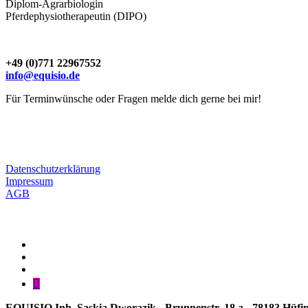
Diplom-Agrarbiologin
Pferdephysiotherapeutin (DIPO)
+49 (0)771 22967552
info@equisio.de
Für Terminwünsche oder Fragen melde dich gerne bei mir!
Datenschutzerklärung
Impressum
AGB
Equisio
bei
Mail
Facebook
an
EQUISIO
info@equisio.de
bei
Shoppen
Instagram
bei
EQUISIO
EQUISIO Inh. Saskia Dworazik - Brunnenstr. 18 a - 78183 Hüfin