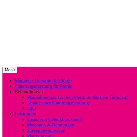
Springe
zum
Saskia Dworazik (Dipl.-Agrarbiologin)
EQUISIO Manualtherapie & Füt
Inhalt
Menü
Manuelle Therapie für Pferde
Fütterungsberatung für Pferde
Behandlungen
Manualtherapie für dein Pferd: So läuft ein Termin ab
Ablauf einer Fütterungsberatung
FAQ
Leistungen
Lösen von Gelenkblockaden
Massagen & Dehnungen
Stresspunktmassage
Matrixtherapie