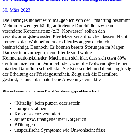
30. März 2023
Die Darmgesundheit wird maßgeblich von der Ernährung bestimmt.
Mehr oder weniger häufig auftretende Durchfälle bzw. eine
veränderte Kotkonsistenz (z.B. Kotwasser) sollten den
verantwortungsbewussten Pferdebesitzer aufhorchen lassen. Nicht
immer ist das Wohlbefinden des Pferdes augenscheinlich
beeinträchtigt. Dennoch: Es können bereits Störungen im Magen-
Darmsystem vorliegen, denn Pferde sind wahre
Kompensationskünstler. Macht man sich klar, dass sich etwa 80%
der Immunzellen im Darm befinden, wird die Notwendigkeit einer
intakten Darmflora schnell klar. Sie ist essentiell und dient langfristig
der Erhaltung der Pferdegesundheit. Zeigt sich die Darmflora
gestärkt, ist auch das natürliche Abwehrsystem aktiv.
Wie erkenne ich ob mein Pferd Verdauungsprobleme hat?
“Kitzelig“ beim putzen oder satteln
häufiges Gähnen
Kotkonsistenz verändert
saurer bzw. unangenehmer Kotgeruch
Blähungen
unspezifische Symptome wie Unwohlsein: frisst