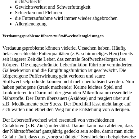
nicht/schlecht
Gewichtsverlust und Schwerfuttrigkeit
Schlecken und Flehmen
die Futteraufnahme wird immer wieder abgebrochen
Allergieneigung
Verdauungsprobleme führen zu Stoffwechselentgleisungen
Verdauungsprobleme können vielerlei Ursachen haben. Häufig
belasten schlechte Futterqualitäten (z.B. schimmeliges Heu) bereits
seit längerer Zeit die Leber, das zentrale Stoffwechselorgan des
Körpers. Die eingeschränkte Leberfunktion führt zur verminderten
Gallesekretion und die Entgiftungsfunktion ist geschwächt. Die
körpereigene Pufferwirkung geht verloren und saure
Stoffwechselprodukte können nicht mehr neutralisiert werden. Nun
haben pathogene (krank machende) Keime leichtes Spiel und
konkurrieren im Darm mit der gesunden Mikroflora um essentielle
Nährstoffe. Der Darm übersäuert (Azidose) und reagiert über auf
z.B. Medikamente oder Stress. Der Durchfall lässt nicht lange auf
sich warten und ebnet den Weg für die Entstehung von Allergien.
Der Leberstoffwechsel wird essentiell von verschiedenen
Cofaktoren (z.B. Zink) unterstützt. Daraus kann man ableiten, dass
der Nährstoffbedarf ganzjährig gedeckt sein sollte, damit man nicht
Gefahr läuft, dass das „vorgeschädigte“ Sensibelchen beispielsweise