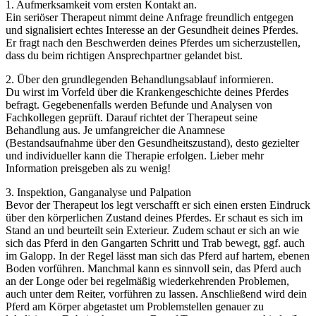
1. Aufmerksamkeit vom ersten Kontakt an.
Ein seriöser Therapeut nimmt deine Anfrage freundlich entgegen
und signalisiert echtes Interesse an der Gesundheit deines Pferdes.
Er fragt nach den Beschwerden deines Pferdes um sicherzustellen,
dass du beim richtigen Ansprechpartner gelandet bist.
2. Über den grundlegenden Behandlungsablauf informieren.
Du wirst im Vorfeld über die Krankengeschichte deines Pferdes
befragt. Gegebenenfalls werden Befunde und Analysen von
Fachkollegen geprüft. Darauf richtet der Therapeut seine
Behandlung aus. Je umfangreicher die Anamnese
(Bestandsaufnahme über den Gesundheitszustand), desto gezielter
und individueller kann die Therapie erfolgen. Lieber mehr
Information preisgeben als zu wenig!
3. Inspektion, Ganganalyse und Palpation
Bevor der Therapeut los legt verschafft er sich einen ersten Eindruck
über den körperlichen Zustand deines Pferdes. Er schaut es sich im
Stand an und beurteilt sein Exterieur. Zudem schaut er sich an wie
sich das Pferd in den Gangarten Schritt und Trab bewegt, ggf. auch
im Galopp. In der Regel lässt man sich das Pferd auf hartem, ebenen
Boden vorführen. Manchmal kann es sinnvoll sein, das Pferd auch
an der Longe oder bei regelmäßig wiederkehrenden Problemen,
auch unter dem Reiter, vorführen zu lassen. Anschließend wird dein
Pferd am Körper abgetastet um Problemstellen genauer zu