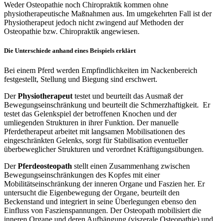
Weder Osteopathie noch Chiropraktik kommen ohne
physiotherapeutische Maßnahmen aus. Im umgekehrten Fall ist der
Physiotherapeut jedoch nicht zwingend auf Methoden der
Osteopathie bzw. Chiropraktik angewiesen.
Die Unterschiede anhand eines Beispiels erklärt
Bei einem Pferd werden Empfindlichkeiten im Nackenbereich
festgestellt, Stellung und Biegung sind erschwert.
Der
Physiotherapeut
testet und beurteilt das Ausmaß der
Bewegungseinschränkung und beurteilt die Schmerzhaftigkeit. Er
testet das Gelenkspiel der betroffenen Knochen und der
umliegenden Strukturen in ihrer Funktion. Der manuelle
Pferdetherapeut arbeitet mit langsamen Mobilisationen des
eingeschränkten Gelenks, sorgt für Stabilisation eventueller
überbeweglicher Strukturen und verordnet Kräftigungsübungen.
Der
Pferdeosteopath
stellt einen Zusammenhang zwischen
Bewegungseinschränkungen des Kopfes mit einer
Mobilitätseinschränkung der inneren Organe und Faszien her. Er
untersucht die Eigenbewegung der Organe, beurteilt den
Beckenstand und integriert in seine Überlegungen ebenso den
Einfluss von Faszienspannungen. Der Osteopath mobilisiert die
inneren Organe und deren Aufhängung (viszerale Osteopathie) und