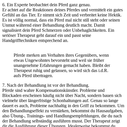
6. Ein Experte beobachtet dein Pferd ganz genau.
Er achtet auf die Reaktionen deines Pferdes und vermittelt ein gutes
Gefühl an das Tier. Er nimmt sich Zeit und verbreitet keine Hektik.
Es ist völlig normal, dass ein Pferd mal nicht still steht oder seinen
Unmut während einer Behandlung deutlich macht. Damit
signalisiert dein Pferd Schmerzen oder Unbehaglichkeiten. Ein
seriöser Therapeut geht darauf ein und passt seine
Handgrifftechniken entsprechend an.
Pferde merken am Verhalten ihres Gegenübers, wenn
etwas Ungewohntes bevorsteht und weil sie früher
unangenehme Erfahrungen gemacht haben. Bleibt der
Therapeut ruhig und gelassen, so wird sich das i.d.R.
aufs Pferd übertragen.
7. Nach der Behandlung ist vor der Behandlung.
Pferde sind wahre Kompensationskünstler. Probleme und
Blockaden erscheinen häufig nicht über Nacht, sondern bauen sich
vielmehr über längerfristige Schonhaltungen auf. Genau so lange
dauert es auch, Probleme nachhaltig in den Griff zu bekommen. Um
den Behandlungseffekt zu verstärken, bekommst du Hausaufgaben,
also Übung-, Trainings- und Handlungsempfehlungen, die du nach
der Behandlung selbständig ausführen musst. Der Therapeut zeigt
dir die Ausführung dieser Übungen. Idealerweise bekommst du