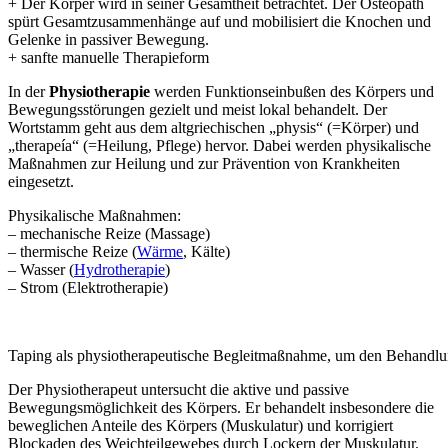
+ Der Körper wird in seiner Gesamtheit betrachtet. Der Osteopath
spürt Gesamtzusammenhänge auf und mobilisiert die Knochen und
Gelenke in passiver Bewegung.
+ sanfte manuelle Therapieform
In der
Physiotherapie
werden Funktionseinbußen des Körpers und
Bewegungsstörungen gezielt und meist lokal behandelt. Der
Wortstamm geht aus dem altgriechischen „physis“ (=Körper) und
„therapeía“ (=Heilung, Pflege) hervor. Dabei werden physikalische
Maßnahmen zur Heilung und zur Prävention von Krankheiten
eingesetzt.
Physikalische Maßnahmen:
– mechanische Reize (Massage)
– thermische Reize (
Wärme
, Kälte)
– Wasser (
Hydrotherapie
)
– Strom (Elektrotherapie)
Taping als physiotherapeutische Begleitmaßnahme, um den Behandlun
Der Physiotherapeut untersucht die aktive und passive
Bewegungsmöglichkeit des Körpers. Er behandelt insbesondere die
beweglichen Anteile des Körpers (Muskulatur) und korrigiert
Blockaden des Weichteilgewebes durch Lockern der Muskulatur.