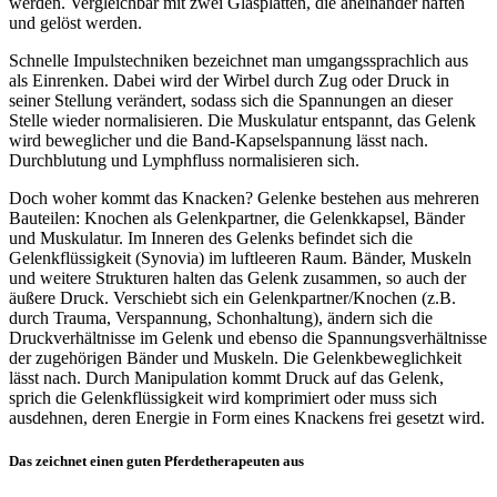
werden. Vergleichbar mit zwei Glasplatten, die aneinander haften
und gelöst werden.
Schnelle Impulstechniken bezeichnet man umgangssprachlich aus
als Einrenken. Dabei wird der Wirbel durch Zug oder Druck in
seiner Stellung verändert, sodass sich die Spannungen an dieser
Stelle wieder normalisieren. Die Muskulatur entspannt, das Gelenk
wird beweglicher und die Band-Kapselspannung lässt nach.
Durchblutung und Lymphfluss normalisieren sich.
Doch woher kommt das Knacken? Gelenke bestehen aus mehreren
Bauteilen: Knochen als Gelenkpartner, die Gelenkkapsel, Bänder
und Muskulatur. Im Inneren des Gelenks befindet sich die
Gelenkflüssigkeit (Synovia) im luftleeren Raum. Bänder, Muskeln
und weitere Strukturen halten das Gelenk zusammen, so auch der
äußere Druck. Verschiebt sich ein Gelenkpartner/Knochen (z.B.
durch Trauma, Verspannung, Schonhaltung), ändern sich die
Druckverhältnisse im Gelenk und ebenso die Spannungsverhältnisse
der zugehörigen Bänder und Muskeln. Die Gelenkbeweglichkeit
lässt nach. Durch Manipulation kommt Druck auf das Gelenk,
sprich die Gelenkflüssigkeit wird komprimiert oder muss sich
ausdehnen, deren Energie in Form eines Knackens frei gesetzt wird.
Das zeichnet einen guten Pferdetherapeuten aus