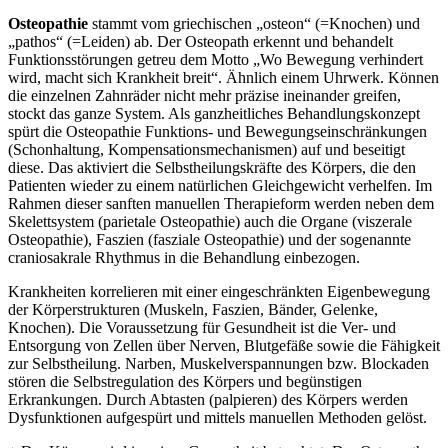
Osteopathie
stammt vom griechischen „osteon“ (=Knochen) und
„pathos“ (=Leiden) ab. Der Osteopath erkennt und behandelt
Funktionsstörungen getreu dem Motto „Wo Bewegung verhindert
wird, macht sich Krankheit breit“. Ähnlich einem Uhrwerk. Können
die einzelnen Zahnräder nicht mehr präzise ineinander greifen,
stockt das ganze System. Als ganzheitliches Behandlungskonzept
spürt die Osteopathie Funktions- und Bewegungseinschränkungen
(Schonhaltung, Kompensationsmechanismen) auf und beseitigt
diese. Das aktiviert die Selbstheilungskräfte des Körpers, die den
Patienten wieder zu einem natürlichen Gleichgewicht verhelfen. Im
Rahmen dieser sanften manuellen Therapieform werden neben dem
Skelettsystem (parietale Osteopathie) auch die Organe (viszerale
Osteopathie), Faszien (fasziale Osteopathie) und der sogenannte
craniosakrale Rhythmus in die Behandlung einbezogen.
Krankheiten korrelieren mit einer eingeschränkten Eigenbewegung
der Körperstrukturen (Muskeln, Faszien, Bänder, Gelenke,
Knochen). Die Voraussetzung für Gesundheit ist die Ver- und
Entsorgung von Zellen über Nerven, Blutgefäße sowie die Fähigkeit
zur Selbstheilung. Narben, Muskelverspannungen bzw. Blockaden
stören die Selbstregulation des Körpers und begünstigen
Erkrankungen. Durch Abtasten (palpieren) des Körpers werden
Dysfunktionen aufgespürt und mittels manuellen Methoden gelöst.