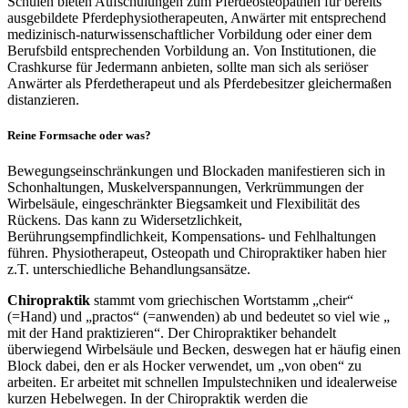
Schulen bieten Aufschulungen zum Pferdeosteopathen für bereits
ausgebildete Pferdephysiotherapeuten, Anwärter mit entsprechend
medizinisch-naturwissenschaftlicher Vorbildung oder einer dem
Berufsbild entsprechenden Vorbildung an. Von Institutionen, die
Crashkurse für Jedermann anbieten, sollte man sich als seriöser
Anwärter als Pferdetherapeut und als Pferdebesitzer gleichermaßen
distanzieren.
Reine Formsache oder was?
Bewegungseinschränkungen und Blockaden manifestieren sich in
Schonhaltungen, Muskelverspannungen, Verkrümmungen der
Wirbelsäule, eingeschränkter Biegsamkeit und Flexibilität des
Rückens. Das kann zu Widersetzlichkeit,
Berührungsempfindlichkeit, Kompensations- und Fehlhaltungen
führen. Physiotherapeut, Osteopath und Chiropraktiker haben hier
z.T. unterschiedliche Behandlungsansätze.
Chiropraktik
stammt vom griechischen Wortstamm „cheir“
(=Hand) und „practos“ (=anwenden) ab und bedeutet so viel wie „
mit der Hand praktizieren“. Der Chiropraktiker behandelt
überwiegend Wirbelsäule und Becken, deswegen hat er häufig einen
Block dabei, den er als Hocker verwendet, um „von oben“ zu
arbeiten. Er arbeitet mit schnellen Impulstechniken und idealerweise
kurzen Hebelwegen. In der Chiropraktik werden die