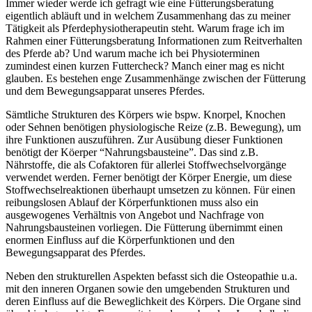
Immer wieder werde ich gefragt wie eine Fütterungsberatung
eigentlich abläuft und in welchem Zusammenhang das zu meiner
Tätigkeit als Pferdephysiotherapeutin steht. Warum frage ich im
Rahmen einer Fütterungsberatung Informationen zum Reitverhalten
des Pferde ab? Und warum mache ich bei Physioterminen
zumindest einen kurzen Futtercheck? Manch einer mag es nicht
glauben. Es bestehen enge Zusammenhänge zwischen der Fütterung
und dem Bewegungsapparat unseres Pferdes.
Sämtliche Strukturen des Körpers wie bspw. Knorpel, Knochen
oder Sehnen benötigen physiologische Reize (z.B. Bewegung), um
ihre Funktionen auszuführen. Zur Ausübung dieser Funktionen
benötigt der Köerper “Nahrungsbausteine”. Das sind z.B.
Nährstoffe, die als Cofaktoren für allerlei Stoffwechselvorgänge
verwendet werden. Ferner benötigt der Körper Energie, um diese
Stoffwechselreaktionen überhaupt umsetzen zu können. Für einen
reibungslosen Ablauf der Körperfunktionen muss also ein
ausgewogenes Verhältnis von Angebot und Nachfrage von
Nahrungsbausteinen vorliegen. Die Fütterung übernimmt einen
enormen Einfluss auf die Körperfunktionen und den
Bewegungsapparat des Pferdes.
Neben den strukturellen Aspekten befasst sich die Osteopathie u.a.
mit den inneren Organen sowie den umgebenden Strukturen und
deren Einfluss auf die Beweglichkeit des Körpers. Die Organe sind