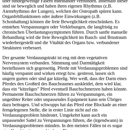
über bindegewebige Fasern miteinander verbunden. Innerhalb dieser
sind sie beweglich und haben ihren eigenen Rhythmus (z.B.
Atemrhythmus der Lungen), welchen der Osteopath spüren kann.
Organfehlfunktionen oder äußere Einwirkungen (z.B.
Schonhaltung) können die freie Beweglichkeit einschränken. Es
entstehen Verspannungen oder Verklebungen, die langfristig zu
chronischen Überlastungssymptomen führen. Durch sanfte manuelle
Behandlung wird die freie Beweglichkeit im Bauch- und Brustraum
wiederhergestellt und die Vitalität des Organs bzw. verbundener
Strukturen verbessert.
Der gesamte Verdauungstrakt ist eng mit dem vegetativen
Nervensystem verbunden. Stimmung und Darmtätigkeit
beeinflussen sich gegenseitig. Pferde mit Verdauungsproblemen sind
häufig verspannt und wirken erregt bzw. gestresst, lassen sich
ungern gurten oder sind gar kitzelig. Wer weiß, dass der Darm eines
Pferdes den Großteil des Bauchraumes auskleidet, dem wird klar,
dass ein “kitzeliges” Pferd eventuell Bauchschmerzen haben könnte.
Permanente Bauchschmerzen führen zu Verspannungen, ein
ungeübter Reiter oder unpassendes Equipment kann sein Übriges
dazu beitragen. Und schwupps hat das Pferd eine Blockade an einer
ferngelegenen Stelle, die in erster Linie nicht auf ein
Verdauungsproblem hindeutet. Umgekehrt kann auch ein
unpassender Sattel zu Verspannungen führen, die (irgendwann) in
Verdauungsproblemen münden. In den meisten Fällen ist es sogar