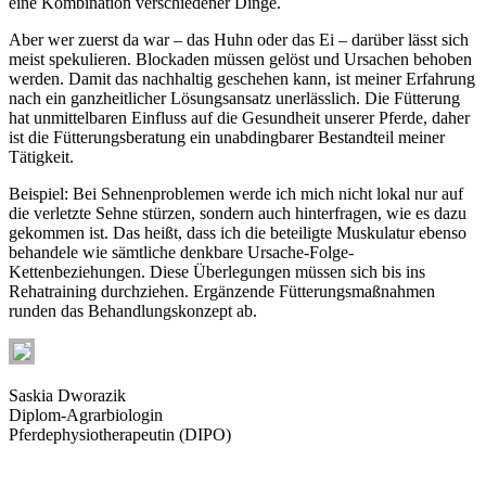
eine Kombination verschiedener Dinge.
Aber wer zuerst da war – das Huhn oder das Ei – darüber lässt sich
meist spekulieren. Blockaden müssen gelöst und Ursachen behoben
werden. Damit das nachhaltig geschehen kann, ist meiner Erfahrung
nach ein ganzheitlicher Lösungsansatz unerlässlich. Die Fütterung
hat unmittelbaren Einfluss auf die Gesundheit unserer Pferde, daher
ist die Fütterungsberatung ein unabdingbarer Bestandteil meiner
Tätigkeit.
Beispiel: Bei Sehnenproblemen werde ich mich nicht lokal nur auf
die verletzte Sehne stürzen, sondern auch hinterfragen, wie es dazu
gekommen ist. Das heißt, dass ich die beteiligte Muskulatur ebenso
behandele wie sämtliche denkbare Ursache-Folge-
Kettenbeziehungen. Diese Überlegungen müssen sich bis ins
Rehatraining durchziehen. Ergänzende Fütterungsmaßnahmen
runden das Behandlungskonzept ab.
Saskia Dworazik
Diplom-Agrarbiologin
Pferdephysiotherapeutin (DIPO)