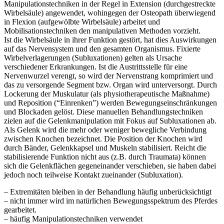
Manipulationstechniken in der Regel in Extension (durchgestreckte
Wirbelsäule) angewendet, wohingegen der Osteopath überwiegend
in Flexion (aufgewölbte Wirbelsäule) arbeitet und
Mobilisationstechniken den manipulativen Methoden vorzieht.
Ist die Wirbelsäule in ihrer Funktion gestört, hat dies Auswirkungen
auf das Nervensystem und den gesamten Organismus. Fixierte
Wirbelverlagerungen (Subluxationen) gelten als Ursache
verschiedener Erkrankungen. Ist die Austrittsstelle für eine
Nervenwurzel verengt, so wird der Nervenstrang komprimiert und
das zu versorgende Segment bzw. Organ wird unterversorgt. Durch
Lockerung der Muskulatur (als physiotherapeutische Maßnahme)
und Reposition (“Einrenken”) werden Bewegungseinschränkungen
und Blockaden gelöst. Diese manuellen Behandlungstechniken
zielen auf die Gelenkmanipulation mit Fokus auf Subluxationen ab.
Als Gelenk wird die mehr oder weniger bewegliche Verbindung
zwischen Knochen bezeichnet. Die Position der Knochen wird
durch Bänder, Gelenkkapsel und Muskeln stabilisiert. Reicht die
stabilisierende Funktion nicht aus (z.B. durch Traumata) können
sich die Gelenkflächen gegeneinander verschieben, sie haben dabei
jedoch noch teilweise Kontakt zueinander (Subluxation).
– Extremitäten bleiben in der Behandlung häufig unberücksichtigt
– nicht immer wird im natürlichen Bewegungsspektrum des Pferdes
gearbeitet.
– häufig Manipulationstechniken verwendet