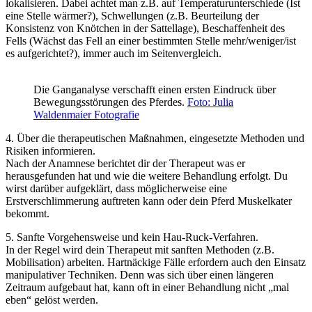
lokalisieren. Dabei achtet man z.B. auf Temperaturunterschiede (Ist
eine Stelle wärmer?), Schwellungen (z.B. Beurteilung der
Konsistenz von Knötchen in der Sattellage), Beschaffenheit des
Fells (Wächst das Fell an einer bestimmten Stelle mehr/weniger/ist
es aufgerichtet?), immer auch im Seitenvergleich.
Die Ganganalyse verschafft einen ersten Eindruck über
Bewegungsstörungen des Pferdes.
Foto: Julia
Waldenmaier Fotografie
4. Über die therapeutischen Maßnahmen, eingesetzte Methoden und
Risiken informieren.
Nach der Anamnese berichtet dir der Therapeut was er
herausgefunden hat und wie die weitere Behandlung erfolgt. Du
wirst darüber aufgeklärt, dass möglicherweise eine
Erstverschlimmerung auftreten kann oder dein Pferd Muskelkater
bekommt.
5. Sanfte Vorgehensweise und kein Hau-Ruck-Verfahren.
In der Regel wird dein Therapeut mit sanften Methoden (z.B.
Mobilisation) arbeiten. Hartnäckige Fälle erfordern auch den Einsatz
manipulativer Techniken. Denn was sich über einen längeren
Zeitraum aufgebaut hat, kann oft in einer Behandlung nicht „mal
eben“ gelöst werden.