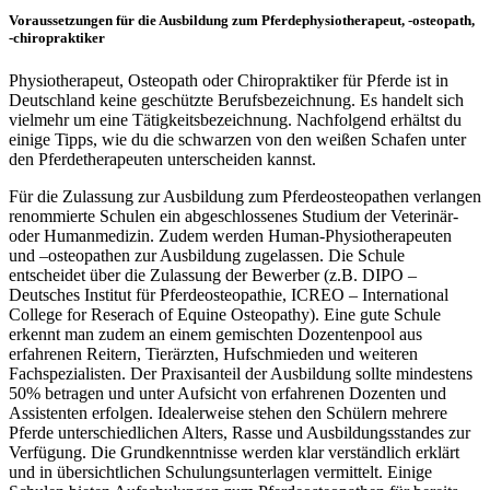
Voraussetzungen für die Ausbildung zum Pferdephysiotherapeut, -osteopath,
-chiropraktiker
Physiotherapeut, Osteopath oder Chiropraktiker für Pferde ist in
Deutschland keine geschützte Berufsbezeichnung. Es handelt sich
vielmehr um eine Tätigkeitsbezeichnung. Nachfolgend erhältst du
einige Tipps, wie du die schwarzen von den weißen Schafen unter
den Pferdetherapeuten unterscheiden kannst.
Für die Zulassung zur Ausbildung zum Pferdeosteopathen verlangen
renommierte Schulen ein abgeschlossenes Studium der Veterinär-
oder Humanmedizin. Zudem werden Human-Physiotherapeuten
und –osteopathen zur Ausbildung zugelassen. Die Schule
entscheidet über die Zulassung der Bewerber (z.B. DIPO –
Deutsches Institut für Pferdeosteopathie, ICREO – International
College for Reserach of Equine Osteopathy). Eine gute Schule
erkennt man zudem an einem gemischten Dozentenpool aus
erfahrenen Reitern, Tierärzten, Hufschmieden und weiteren
Fachspezialisten. Der Praxisanteil der Ausbildung sollte mindestens
50% betragen und unter Aufsicht von erfahrenen Dozenten und
Assistenten erfolgen. Idealerweise stehen den Schülern mehrere
Pferde unterschiedlichen Alters, Rasse und Ausbildungsstandes zur
Verfügung. Die Grundkenntnisse werden klar verständlich erklärt
und in übersichtlichen Schulungsunterlagen vermittelt. Einige