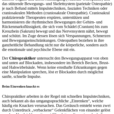
das stützende Bewegungs- und Skelettsystem (parietale Osteopathie)
je nach Befund mittels Impulstechniken, faszialen Techniken oder
craniosakralen Methoden (craniosakrale Osteopathie). Craniosakral
praktizierende Therapeuten erspüren, unterstützen und
harmonisieren die rhythmischen Bewegungen der Gehirn- und
Rückenmarksflüssigkeit, die sich vom Schädel (Cranium) bis zum
Kreuzbein (Sakrum) bewegt und das Nervensystem nährt, bewegt
und schützt. Im Zuge dessen lösen sich Verspannungen, Schmerzen
und Bewegungseinschränkungen. Osteopathen beziehen in ihre
ganzheitliche Behandlung nicht nur die körperliche, sondern auch
die emotionale und psychische Ebene mit ein.
Der
Chiropraktiker
untersucht den Bewegungsapparat von oben
und unten auf Blockaden, insbesondere im Bereich Becken, Brust-
und Halswirbelsäule. Wenn keine ernsthafte Erkrankungen gegen
eine Manipulation sprechen, löst er Blockaden durch möglichst
sanfte, schnelle Impulse.
Beim Einrenken knackt es
Chiropraktiker arbeiten in der Regel mit schnellen Impulstechniken,
auch bekannt als das umgangssprachliche „Einrenken“, welche
häufig ein Knacken verursachen. Das Geräusch entsteht wenn zwei
durch Unterdruck „verbackene“ Gelenkflächen von einander gelöst