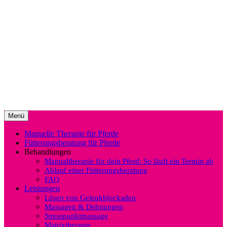
Springe
zum
Saskia Dworazik (Dipl.-Agrarbiologin)
EQUISIO Manualtherapie &
Inhalt
Fütterungsberatung für Pferde
Menü
Manuelle Therapie für Pferde
Fütterungsberatung für Pferde
Behandlungen
Manualtherapie für dein Pferd: So läuft ein Termin ab
Ablauf einer Fütterungsberatung
FAQ
Leistungen
Lösen von Gelenkblockaden
Massagen & Dehnungen
Stresspunktmassage
Matrixtherapie