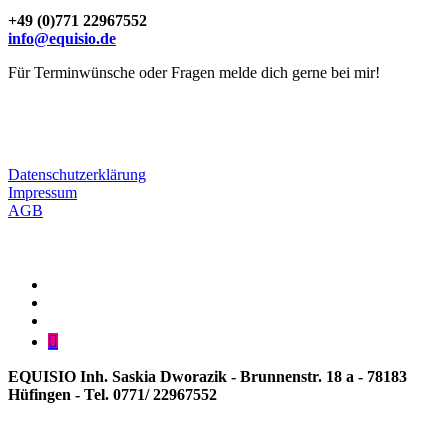
+49 (0)771 22967552
info@equisio.de
Für Terminwünsche oder Fragen melde dich gerne bei mir!
Datenschutzerklärung
Impressum
AGB
Equisio
bei
Mail
Facebook
an
EQUISIO
info@equisio.de
bei
Shoppen
Instagram
bei
EQUISIO
EQUISIO Inh. Saskia Dworazik - Brunnenstr. 18 a - 78183
Hüfingen - Tel. 0771/ 22967552
Scroll
Up