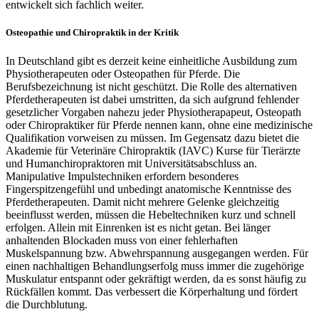
entwickelt sich fachlich weiter.
Osteopathie und Chiropraktik in der Kritik
In Deutschland gibt es derzeit keine einheitliche Ausbildung zum
Physiotherapeuten oder Osteopathen für Pferde. Die
Berufsbezeichnung ist nicht geschützt. Die Rolle des alternativen
Pferdetherapeuten ist dabei umstritten, da sich aufgrund fehlender
gesetzlicher Vorgaben nahezu jeder Physiotherapapeut, Osteopath
oder Chiropraktiker für Pferde nennen kann, ohne eine medizinische
Qualifikation vorweisen zu müssen. Im Gegensatz dazu bietet die
Akademie für Veterinäre Chiropraktik (IAVC) Kurse für Tierärzte
und Humanchiropraktoren mit Universitätsabschluss an.
Manipulative Impulstechniken erfordern besonderes
Fingerspitzengefühl und unbedingt anatomische Kenntnisse des
Pferdetherapeuten. Damit nicht mehrere Gelenke gleichzeitig
beeinflusst werden, müssen die Hebeltechniken kurz und schnell
erfolgen. Allein mit Einrenken ist es nicht getan. Bei länger
anhaltenden Blockaden muss von einer fehlerhaften
Muskelspannung bzw. Abwehrspannung ausgegangen werden. Für
einen nachhaltigen Behandlungserfolg muss immer die zugehörige
Muskulatur entspannt oder gekräftigt werden, da es sonst häufig zu
Rückfällen kommt. Das verbessert die Körperhaltung und fördert
die Durchblutung.