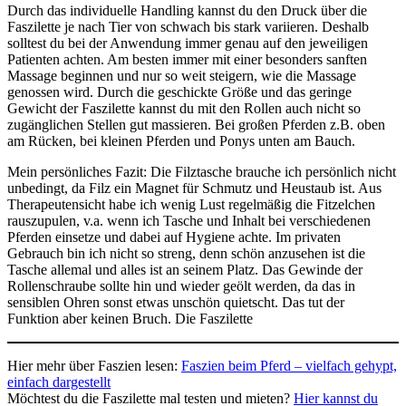
Durch das individuelle Handling kannst du den Druck über die
Faszilette je nach Tier von schwach bis stark variieren. Deshalb
solltest du bei der Anwendung immer genau auf den jeweiligen
Patienten achten. Am besten immer mit einer besonders sanften
Massage beginnen und nur so weit steigern, wie die Massage
genossen wird. Durch die geschickte Größe und das geringe
Gewicht der Faszilette kannst du mit den Rollen auch nicht so
zugänglichen Stellen gut massieren. Bei großen Pferden z.B. oben
am Rücken, bei kleinen Pferden und Ponys unten am Bauch.
Mein persönliches Fazit: Die Filztasche brauche ich persönlich nicht
unbedingt, da Filz ein Magnet für Schmutz und Heustaub ist. Aus
Therapeutensicht habe ich wenig Lust regelmäßig die Fitzelchen
rauszupulen, v.a. wenn ich Tasche und Inhalt bei verschiedenen
Pferden einsetze und dabei auf Hygiene achte. Im privaten
Gebrauch bin ich nicht so streng, denn schön anzusehen ist die
Tasche allemal und alles ist an seinem Platz. Das Gewinde der
Rollenschraube sollte hin und wieder geölt werden, da das in
sensiblen Ohren sonst etwas unschön quietscht. Das tut der
Funktion aber keinen Bruch. Die Faszilette
Hier mehr über Faszien lesen:
Faszien beim Pferd – vielfach gehypt,
einfach dargestellt
Möchtest du die Faszilette mal testen und mieten?
Hier kannst du