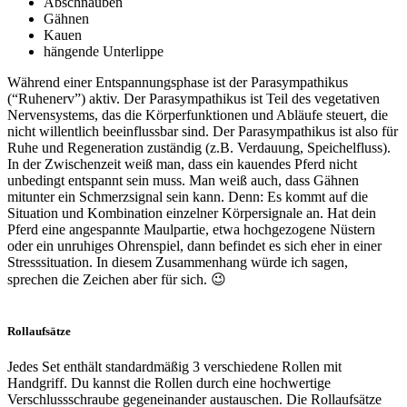
Abschnauben
Gähnen
Kauen
hängende Unterlippe
Während einer Entspannungsphase ist der Parasympathikus
(“Ruhenerv”) aktiv. Der Parasympathikus ist Teil des vegetativen
Nervensystems, das die Körperfunktionen und Abläufe steuert, die
nicht willentlich beeinflussbar sind. Der Parasympathikus ist also für
Ruhe und Regeneration zuständig (z.B. Verdauung, Speichelfluss).
In der Zwischenzeit weiß man, dass ein kauendes Pferd nicht
unbedingt entspannt sein muss. Man weiß auch, dass Gähnen
mitunter ein Schmerzsignal sein kann. Denn: Es kommt auf die
Situation und Kombination einzelner Körpersignale an. Hat dein
Pferd eine angespannte Maulpartie, etwa hochgezogene Nüstern
oder ein unruhiges Ohrenspiel, dann befindet es sich eher in einer
Stresssituation. In diesem Zusammenhang würde ich sagen,
sprechen die Zeichen aber für sich. 😉
Rollaufsätze
Jedes Set enthält standardmäßig 3 verschiedene Rollen mit
Handgriff. Du kannst die Rollen durch eine hochwertige
Verschlussschraube gegeneinander austauschen. Die Rollaufsätze