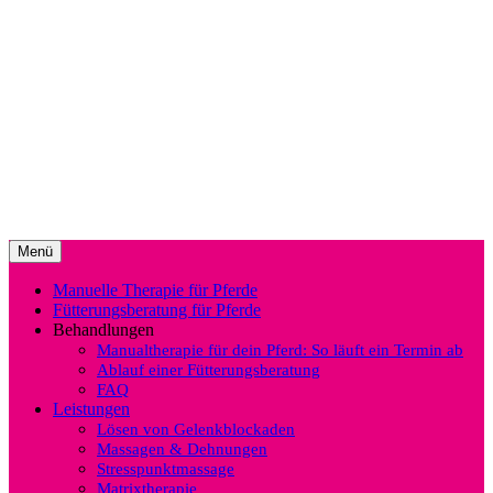
Springe
zum
Saskia Dworazik (Dipl.-Agrarbiologin)
EQUISIO Manualtherapie &
Inhalt
Fütterungsberatung für Pferde
Menü
Manuelle Therapie für Pferde
Fütterungsberatung für Pferde
Behandlungen
Manualtherapie für dein Pferd: So läuft ein Termin ab
Ablauf einer Fütterungsberatung
FAQ
Leistungen
Lösen von Gelenkblockaden
Massagen & Dehnungen
Stresspunktmassage
Matrixtherapie